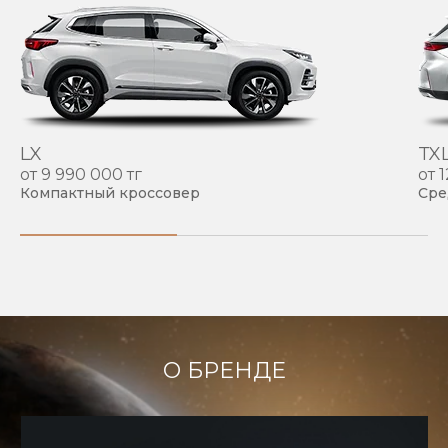
LX
TX
от 9 990 000 тг
от 
Компактный кроссовер
Сре
О БРЕНДЕ