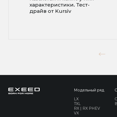
характеристики. Тест-
драйв от Kursiv
Модельный ряд
О
LX
TXL
В
RX | RX PHEV
VX