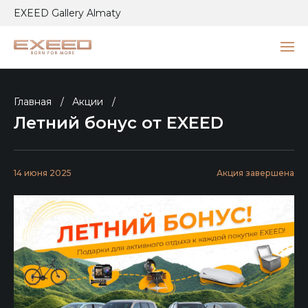
EXEED Gallery Almaty
Главная
/
Акции
/
Летний бонус от EXEED
14 июня 2025
Акция завершена